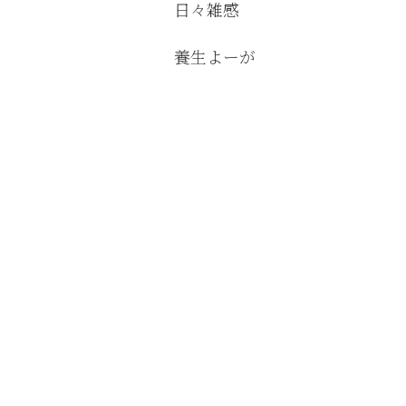
日々雑感
養生よーが