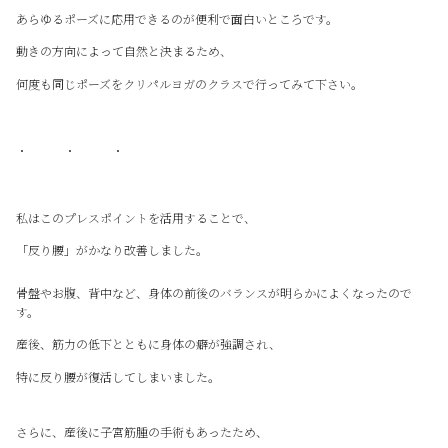
あらゆるポーズに応用できるのが便利で面白いところです。
動きの方向によって自然と決まるため、
何度も同じポーズをクリパルヨガのクラスで行ってみて下さい。
・ ・ ・
私はこのプレスポイントを活用することで、
「反り腰」がかなり改善しました。
骨盤やお腹、背中など、身体の前後のバランスが明らかによくなったので
す。
産後、筋力の低下とともに身体の癖が強調され、
特に反り腰が復活してしまいました。
さらに、産後に子宮筋腫の手術もあったため、