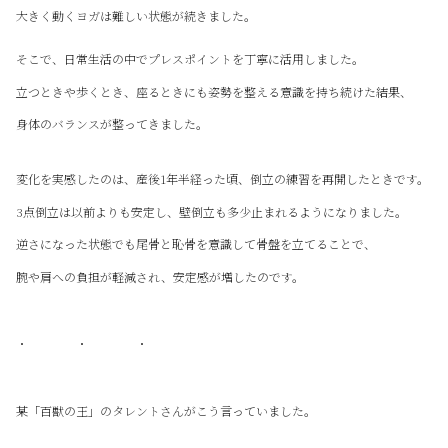
大きく動くヨガは難しい状態が続きました。
そこで、日常生活の中でプレスポイントを丁寧に活用しました。
立つときや歩くとき、座るときにも姿勢を整える意識を持ち続けた結果、
身体のバランスが整ってきました。
変化を実感したのは、産後1年半経った頃、倒立の練習を再開したときです。
3点倒立は以前よりも安定し、壁倒立も多少止まれるようになりました。
逆さになった状態でも尾骨と恥骨を意識して骨盤を立てることで、
腕や肩への負担が軽減され、安定感が増したのです。
・ ・ ・
某「百獣の王」のタレントさんがこう言っていました。