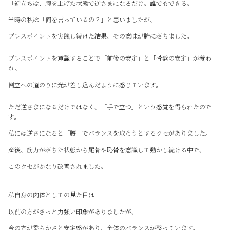
「逆立ちは、腕を上げた状態で逆さまになるだけ。誰でもできる。」
当時の私は「何を言っているの？」と思いましたが、
プレスポイントを実践し続けた結果、その意味が腑に落ちました。
プレスポイントを意識することで「前後の安定」と「骨盤の安定」が養わ
れ、
倒立への道のりに光が差し込んだように感じています。
ただ逆さまになるだけではなく、「手で立つ」という感覚を得られたので
す。
私には逆さになると「腰」でバランスを取ろうとするクセがありました。
産後、筋力が落ちた状態から尾骨や恥骨を意識して動かし続ける中で、
このクセがかなり改善されました。
私自身の肉体としての見た目は
以前の方がきっと力強い印象がありましたが、
今の方が柔らかさと安定感があり、全体のバランスが整っています。