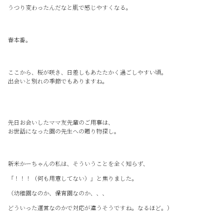
うつり変わったんだなと肌で感じやすくなる。
春本番。
ここから、桜が咲き、日差しもあたたかく過ごしやすい頃。
出会いと別れの季節でもありますね。
先日お会いしたママ友先輩のご用事は、
お世話になった園の先生への贈り物探し。
新米かーちゃんの私は、そういうことを全く知らず、
「！！！（何も用意してない）」と焦りました。
（幼稚園なのか、保育園なのか、、、
どういった運営なのかで対応が違うそうですね。なるほど。）