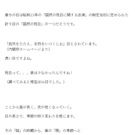
春分の日は昭和23年の「国民の祝日に関する法律」の制定当初に定められた
計９日の「国民の祝日」の一つだそうです。
「自然をたたえ、生物をいつくしむ」日とされています。
（内閣府ホームページより）
良い日ですよね。
祝日って、、、昔は少なかったんですね！
（調べてみると現在は16日でした。）
ここから昼が長く、夜が短くなっていく。
日の長さで、季節の移り変わりを感じます。
冬の「陰」の時期から、春の「陽」の季節へと