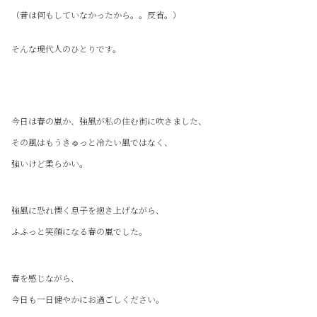
（昔は何もしていなかったから。。反省。）
そんな現代人のひとりです。
今日は春の嵐か、強風が私の住む街に吹きました、
その風はもうきゅっと冷たい風ではなく、
強いけど柔らかい。
強風に恐れ慄く息子を抱き上げながら、
ふふっと笑顔になる春の嵐でした。
春を感じながら、
今日も一日健やかにお過ごしください。