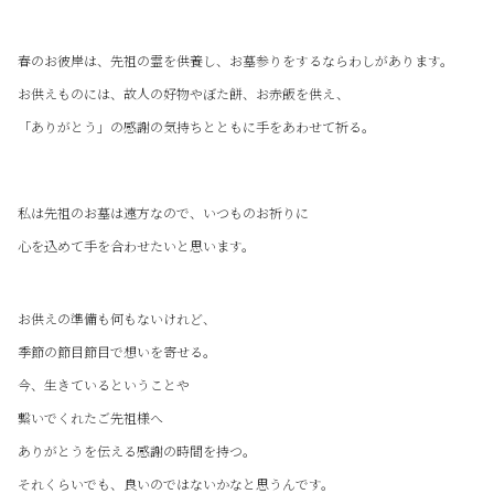
春のお彼岸は、先祖の霊を供養し、お墓参りをするならわしがあります。
お供えものには、故人の好物やぼた餅、お赤飯を供え、
「ありがとう」の感謝の気持ちとともに手をあわせて祈る。
私は先祖のお墓は遠方なので、いつものお祈りに
心を込めて手を合わせたいと思います。
お供えの準備も何もないけれど、
季節の節目節目で想いを寄せる。
今、生きているということや
繋いでくれたご先祖様へ
ありがとうを伝える感謝の時間を持つ。
それくらいでも、良いのではないかなと思うんです。