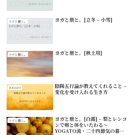
ヨガと暦と。[立冬 – 小雪]
ヨガと暦と。
ヨガと暦と。[秋土用]
ヨガと暦と。
陰陽五行論が教えてくれること –
YOGATO
変化を受け入れる生き方
ヨガと暦と。[白露] – 梨とレンコ
ヨガと暦と。
ンで喉と体をいたわる〜
YOGATO流・二十四節気の暮ら