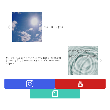
ヨガと暦と。[小暑]
サンブレスとは？クリパルヨガで出会う“呼吸と動
き”のつながり｜Discovering Yoga: The Essence of
Kripalu