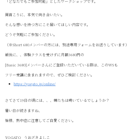
「どなたでもご参加可能」としたワークショップです。
肩首こりに、本気で向き合いたい。
そんな想いを持つ方にこそ届いてほしい内容です。
どうぞ気軽にご参加ください。
（※Short 680メンバーの方には、別途専用フォームをお送りしています）
最後に、、体験クラスを受けずに月額3680円の
[Basic 3680]メンバーさんにご登録いただいている際は、このWSも
フリー受講に含まれますので、ぜひご検討ください。
https://yogato.jp/online/
さてさて19日の頃には、、、蝉たちは鳴いているでしょうか？
暑い日が続きますね、
皆様、熱中症に注意してご自愛ください。
YOGATO うおざきよしこ