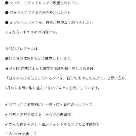
● マッサージやストレッチで改善されにくい
● 自分でケアできる方法を身につけたい
● ヨガやセルフケアを、日常に無理なく取り入れたい
そんな方におすすめの内容です。
今回のプログラムは、
講師自身の体験をもとに構成しています。
育児とPC作業によって肩首の不調を強く感じたある日、
「自分が人にお伝えしているケアを、自分でもやってみよう」と思い立ち、
5月から本気で取り組んできたプロセスを元にしています。
✔ 肘下（ここ徹底的に）〜腕・脇・背中のセルフケア
✔ 呼吸と姿勢を整える「からだの再調整」
✔ 整った体をやさしく結ぶジェントルなヨガで全体調整を
この120分を通して、