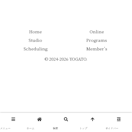
Home
Online
Studio
Programs
Scheduling
Member’s
© 2024-2026 YOGATO.
メニュー
ホーム
検索
トップ
サイドバー