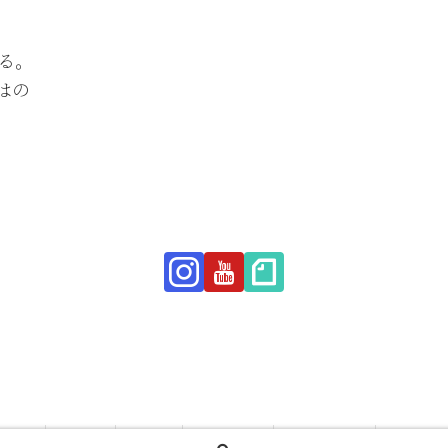
る。
はの
Home
Online
Studio
Programs
Scheduling
Member’