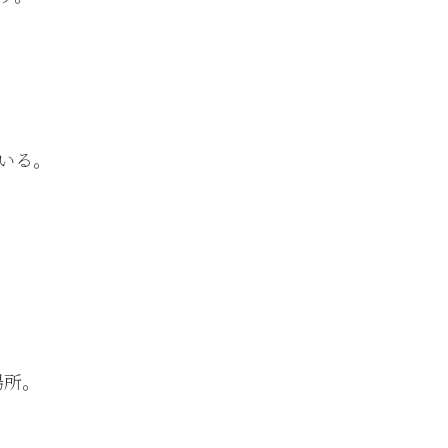
いる。
場所。