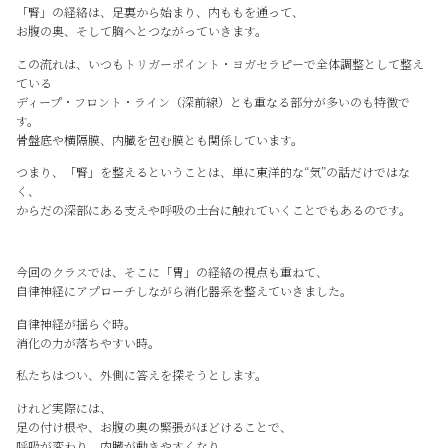
「腎」の経絡は、足裏から始まり、内ももを通って、
お腹の奥、そして胸へとつながっていきます。
この流れは、いつもトリガーポイント・ヨガセラピーで全体調整として整え
ている
ディープ・フロント・ライン（深前線）とも重なる部分が多いのも特徴で
す。
骨盤底や横隔膜、内臓を包む膜とも関係しています。
つまり、「腎」を整えるということは、単に東洋的な“気”の話だけではな
く、
からだの深部にある支えや呼吸の土台に触れていくことでもあるのです。
今回のクラスでは、そこに「胃」の経絡の視点も重ねて、
自律神経にアプローチしながら消化器系を整えていきました。
自律神経が揺らぐ時。
消化の力が落ちやすい時。
私たちはつい、外側に答えを探そうとします。
けれど実際には、
足の付け根や、お腹の奥の緊張がほどけることで、
呼吸が変わり、内臓が動きやすくなり、