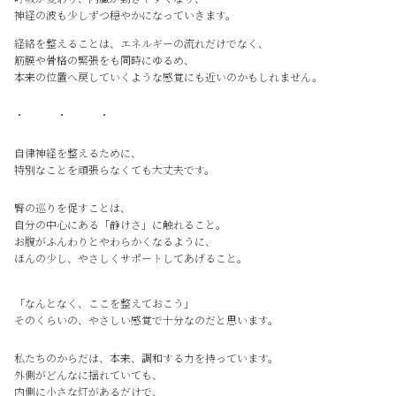
神経の波も少しずつ穏やかになっていきます。
経絡を整えることは、エネルギーの流れだけでなく、
筋膜や骨格の緊張をも同時にゆるめ、
本来の位置へ戻していくような感覚にも近いのかもしれません。
・ ・ ・
自律神経を整えるために、
特別なことを頑張らなくても大丈夫です。
腎の巡りを促すことは、
自分の中心にある「静けさ」に触れること。
お腹がふんわりとやわらかくなるように、
ほんの少し、やさしくサポートしてあげること。
「なんとなく、ここを整えておこう」
そのくらいの、やさしい感覚で十分なのだと思います。
私たちのからだは、本来、調和する力を持っています。
外側がどんなに揺れていても、
内側に小さな灯があるだけで、