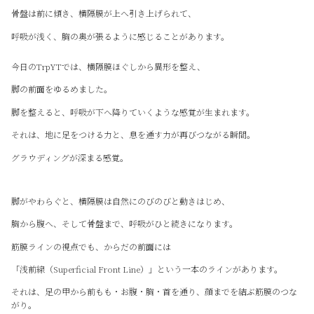
骨盤は前に傾き、横隔膜が上へ引き上げられて、
呼吸が浅く、胸の奥が張るように感じることがあります。
今日のTrpYTでは、横隔膜ほぐしから異形を整え、
脚の前面をゆるめました。
脚を整えると、呼吸が下へ降りていくような感覚が生まれます。
それは、地に足をつける力と、息を通す力が再びつながる瞬間。
グラウディングが深まる感覚。
脚がやわらぐと、横隔膜は自然にのびのびと動きはじめ、
胸から腹へ、そして骨盤まで、呼吸がひと続きになります。
筋膜ラインの視点でも、からだの前面には
「浅前線（Superficial Front Line）」という一本のラインがあります。
それは、足の甲から前もも・お腹・胸・首を通り、顔までを結ぶ筋膜のつな
がり。