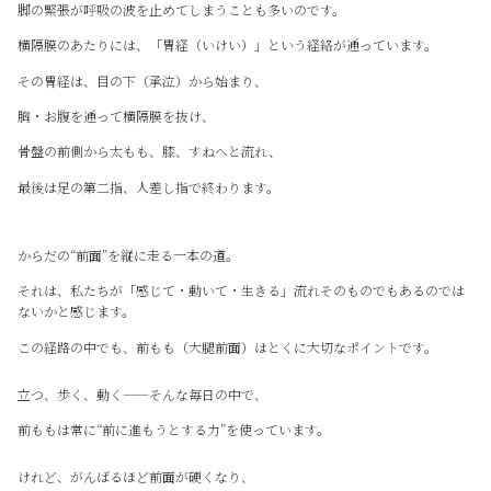
脚の緊張が呼吸の波を止めてしまうことも多いのです。
横隔膜のあたりには、「胃経（いけい）」という経絡が通っています。
その胃経は、目の下（承泣）から始まり、
胸・お腹を通って横隔膜を抜け、
骨盤の前側から太もも、膝、すねへと流れ、
最後は足の第二指、人差し指で終わります。
からだの“前面”を縦に走る一本の道。
それは、私たちが「感じて・動いて・生きる」流れそのものでもあるのでは
ないかと感じます。
この経路の中でも、前もも（大腿前面）はとくに大切なポイントです。
立つ、歩く、動く——そんな毎日の中で、
前ももは常に“前に進もうとする力”を使っています。
けれど、がんばるほど前面が硬くなり、