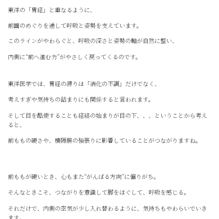
東洋の「胃経」と重なるように、
前面のめぐりを通して呼吸と姿勢を支えています。
このラインがやわらぐと、呼吸の深さと姿勢の軸が自然に整い、
内側に“前へ進む力”がやさしく戻ってくるのです。
東洋医学では、胃経の滞りは「消化の不調」だけでなく、
考えすぎや気持ちの詰まりにも関係すると言われます。
そして目を酷使することも経絡の始まりが目の下、、、ということから考え
ると、
前ももの硬さや、横隔膜の強張りに影響していることがつながりますね。
前ももが硬いとき、心もまた“がんばる方向”に偏りがち。
そんなときこそ、つながりを意識して脚をほぐして、呼吸を感じる。
それだけで、内側の空気が少し入れ替わるように、気持ちもやわらいでいき
ます。