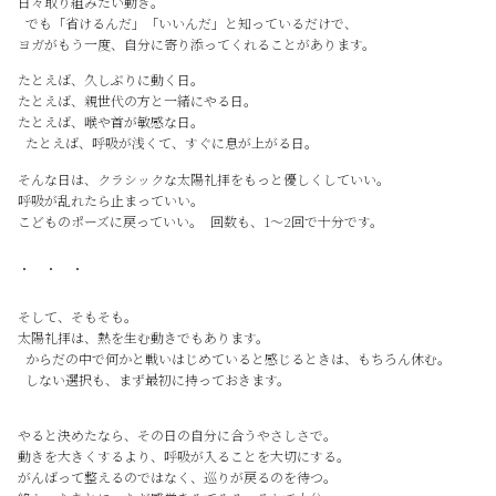
日々取り組みたい動き。
でも「省けるんだ」「いいんだ」と知っているだけで、
ヨガがもう一度、自分に寄り添ってくれることがあります。
たとえば、久しぶりに動く日。
たとえば、親世代の方と一緒にやる日。
たとえば、喉や首が敏感な日。
たとえば、呼吸が浅くて、すぐに息が上がる日。
そんな日は、クラシックな太陽礼拝をもっと優しくしていい。
呼吸が乱れたら止まっていい。
こどものポーズに戻っていい。 回数も、1〜2回で十分です。
・ ・ ・
そして、そもそも。
太陽礼拝は、熱を生む動きでもあります。
からだの中で何かと戦いはじめていると感じるときは、もちろん休む。
しない選択も、まず最初に持っておきます。
やると決めたなら、その日の自分に合うやさしさで。
動きを大きくするより、呼吸が入ることを大切にする。
がんばって整えるのではなく、巡りが戻るのを待つ。