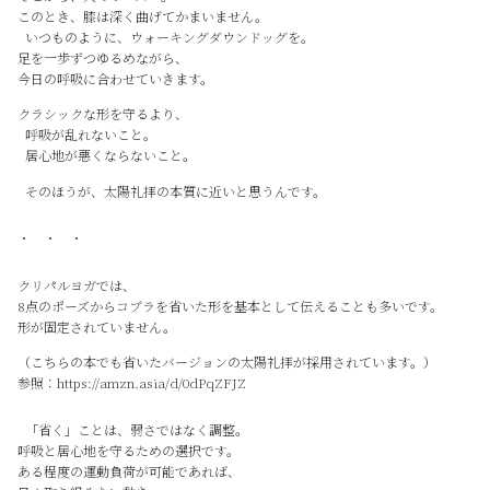
このとき、膝は深く曲げてかまいません。
いつものように、ウォーキングダウンドッグを。
足を一歩ずつゆるめながら、
今日の呼吸に合わせていきます。
クラシックな形を守るより、
呼吸が乱れないこと。
居心地が悪くならないこと。
そのほうが、太陽礼拝の本質に近いと思うんです。
・ ・ ・
クリパルヨガでは、
8点のポーズからコブラを省いた形を基本として伝えることも多いです。
形が固定されていません。
（こちらの本でも省いたバージョンの太陽礼拝が採用されています。）
参照：https://amzn.asia/d/0dPqZFJZ
「省く」ことは、弱さではなく調整。
呼吸と居心地を守るための選択です。
ある程度の運動負荷が可能であれば、