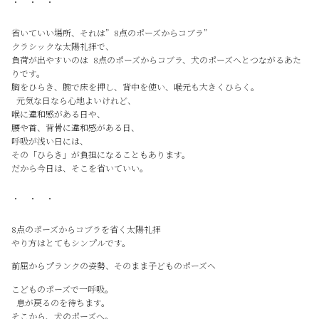
・ ・ ・
省いていい場所、それは” 8点のポーズからコブラ”
クラシックな太陽礼拝で、
負荷が出やすいのは 8点のポーズからコブラ、犬のポーズへとつながるあた
りです。
胸をひらき、腕で床を押し、背中を使い、喉元も大きくひらく。
元気な日なら心地よいけれど、
喉に違和感がある日や、
腰や首、背骨に違和感がある日、
呼吸が浅い日には、
その「ひらき」が負担になることもあります。
だから今日は、そこを省いていい。
・ ・ ・
8点のポーズからコブラを省く太陽礼拝
やり方はとてもシンプルです。
前屈からプランクの姿勢、そのまま子どものポーズへ
こどものポーズで一呼吸。
息が戻るのを待ちます。
そこから、犬のポーズへ。