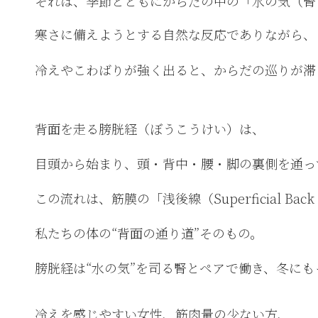
それは、季節とともにからだの中の「水の気（腎
寒さに備えようとする自然な反応でありながら、
冷えやこわばりが強く出ると、からだの巡りが滞
背面を走る膀胱経（ぼうこうけい）は、
目頭から始まり、頭・背中・腰・脚の裏側を通っ
この流れは、筋膜の「浅後線（Superficial Bac
私たちの体の“背面の通り道”そのもの。
膀胱経は“水の気”を司る腎とペアで働き、冬に
冷えを感じやすい女性、筋肉量の少ない方、