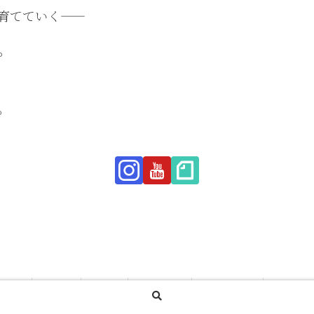
育てていく——
。
。
Home
Online
Studio
Programs
Scheduling
Member’
© 2024-2026 YOGATO.