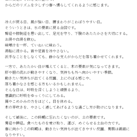
からだのリズムを少しずつ春へ慣らしてくれるように感じます。
冷えが戻る日、風が強い日、腰まわりがこわばりやすい日。
そういうときは、水の要素に戻る合図です。
腎経や膀胱経を思い出して、足元を守り、下腹のあたたかさを大切にする。
お湯や白湯を飲む。
味噌汁を一杯、ていねいに味わう。
湯船に浸かる。首や足首を冷やさない。
派手なことをしなくても、静かな支えがからだを落ち着かせてくれます。
一方で、あたたかい日が増えてくると、木の要素が気になってきます。
肝や胆の流れが動きやすくなり、気持ちも外へ向かいやすい季節。
動きたい気持ちが出てくる反面、上にのぼる感じや、
落ち着かなさを感じる方もいるかもしれません。
そんな日は、呼吸を深くしようと頑張るより、
意識的に呼吸をゆっくりにしてみる。
肩やこめかみの力をほどく。目を休める。
木の芽吹きを、やさしく通してあげるような過ごし方が助けになります。
そして最後に、この時期に忘れたくないのが、土の要素です。
胃経や脾経。食べたものを受け取り、運び、めぐらせる土台の力です。
春に向かうこの時期は、動きたい気持ちが出てきやすい反面、胃腸は繊細に
なりやすい。