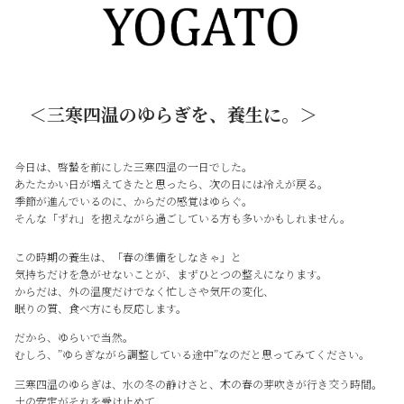
＜三寒四温のゆらぎを、養生に。＞
今日は、啓蟄を前にした三寒四温の一日でした。
あたたかい日が増えてきたと思ったら、次の日には冷えが戻る。
季節が進んでいるのに、からだの感覚はゆらぐ。
そんな「ずれ」を抱えながら過ごしている方も多いかもしれません。
この時期の養生は、「春の準備をしなきゃ」と
気持ちだけを急がせないことが、まずひとつの整えになります。
からだは、外の温度だけでなく忙しさや気圧の変化、
眠りの質、食べ方にも反応します。
だから、ゆらいで当然。
むしろ、”ゆらぎながら調整している途中”なのだと思ってみてください。
三寒四温のゆらぎは、水の冬の静けさと、木の春の芽吹きが行き交う時間。
土の安定がそれを受け止めて、