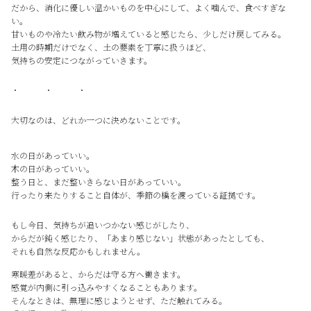
だから、消化に優しい温かいものを中心にして、よく噛んで、食べすぎな
い。
甘いものや冷たい飲み物が増えていると感じたら、少しだけ戻してみる。
土用の時期だけでなく、土の要素を丁寧に扱うほど、
気持ちの安定につながっていきます。
・ ・ ・
大切なのは、どれか一つに決めないことです。
水の日があっていい。
木の日があっていい。
整う日と、まだ整いきらない日があっていい。
行ったり来たりすること自体が、季節の橋を渡っている証拠です。
もし今日、気持ちが追いつかない感じがしたり、
からだが鈍く感じたり、「あまり感じない」状態があったとしても、
それも自然な反応かもしれません。
寒暖差があると、からだは守る方へ働きます。
感覚が内側に引っ込みやすくなることもあります。
そんなときは、無理に感じようとせず、ただ触れてみる。