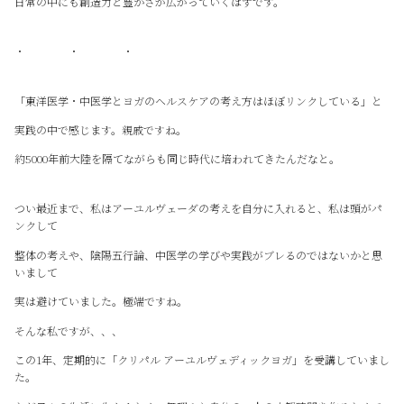
日常の中にも創造力と豊かさが広がっていくはずです。
・ ・ ・
「東洋医学・中医学とヨガのヘルスケアの考え方はほぼリンクしている」と
実践の中で感じます。親戚ですね。
約5000年前大陸を隔てながらも同じ時代に培われてきたんだなと。
つい最近まで、私はアーユルヴェーダの考えを自分に入れると、私は頭がパ
ンクして
整体の考えや、陰陽五行論、中医学の学びや実践がブレるのではないかと思
いまして
実は避けていました。極端ですね。
そんな私ですが、、、
この1年、定期的に「クリパル アーユルヴェディックヨガ」を受講していまし
た。