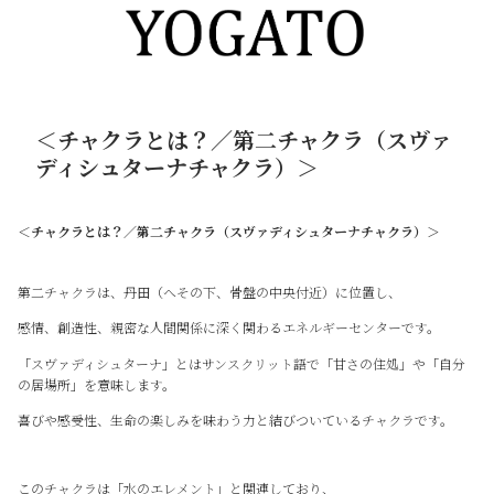
＜チャクラとは？／第二チャクラ（スヴァ
ディシュターナチャクラ）＞
＜チャクラとは？／第二チャクラ（スヴァディシュターナチャクラ）＞
第二チャクラは、丹田（へその下、骨盤の中央付近）に位置し、
感情、創造性、親密な人間関係に深く関わるエネルギーセンターです。
「スヴァディシュターナ」とはサンスクリット語で「甘さの住処」や「自分
の居場所」を意味します。
喜びや感受性、生命の楽しみを味わう力と結びついているチャクラです。
このチャクラは「水のエレメント」と関連しており、