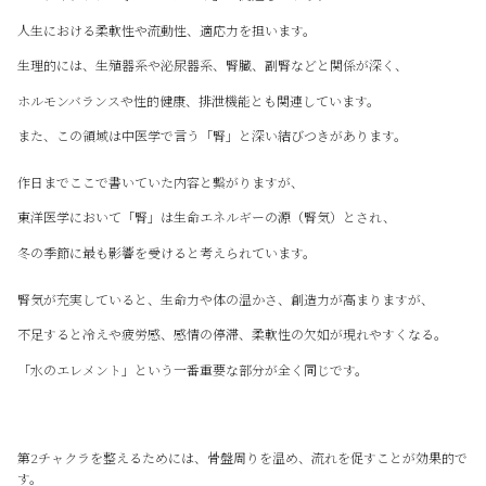
人生における柔軟性や流動性、適応力を担います。
生理的には、生殖器系や泌尿器系、腎臓、副腎などと関係が深く、
ホルモンバランスや性的健康、排泄機能とも関連しています。
また、この領域は中医学で言う「腎」と深い結びつきがあります。
作日までここで書いていた内容と繋がりますが、
東洋医学において「腎」は生命エネルギーの源（腎気）とされ、
冬の季節に最も影響を受けると考えられています。
腎気が充実していると、生命力や体の温かさ、創造力が高まりますが、
不足すると冷えや疲労感、感情の停滞、柔軟性の欠如が現れやすくなる。
「水のエレメント」という一番重要な部分が全く同じです。
第2チャクラを整えるためには、骨盤周りを温め、流れを促すことが効果的で
す。