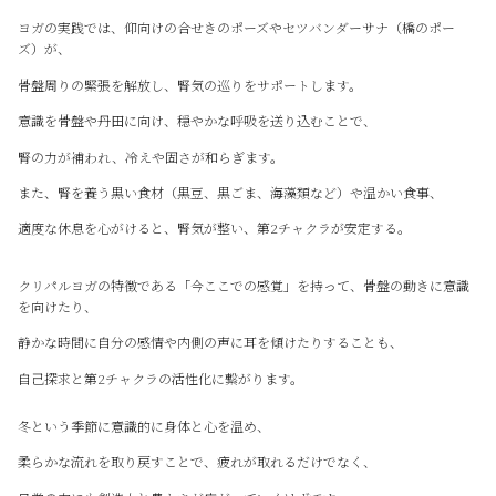
ヨガの実践では、仰向けの合せきのポーズやセツバンダーサナ（橋のポー
ズ）が、
骨盤周りの緊張を解放し、腎気の巡りをサポートします。
意識を骨盤や丹田に向け、穏やかな呼吸を送り込むことで、
腎の力が補われ、冷えや固さが和らぎます。
また、腎を養う黒い食材（黒豆、黒ごま、海藻類など）や温かい食事、
適度な休息を心がけると、腎気が整い、第2チャクラが安定する。
クリパルヨガの特徴である「今ここでの感覚」を持って、骨盤の動きに意識
を向けたり、
静かな時間に自分の感情や内側の声に耳を傾けたりすることも、
自己探求と第2チャクラの活性化に繋がります。
冬という季節に意識的に身体と心を温め、
柔らかな流れを取り戻すことで、疲れが取れるだけでなく、