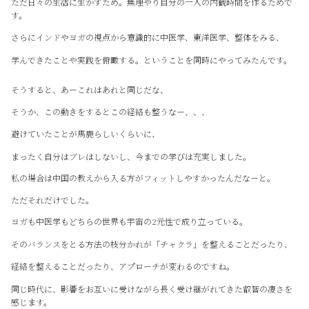
ただ日々の生活に生かすため。無理やり自分の一人の内観時間を作るためで
す。
さらにインドやヨガの視点から意識的に中医学、東洋医学、整体をみる、
学んできたことや実践を俯瞰する。ということを同時にやってみたんです。
そうすると、あーこれはあれと同じだな、
そうか、この動きをするとこの経絡も整うなー、、、
避けていたことが馬鹿らしいくらいに、
まったく自分はブレはしないし、今までの学びは充実しました。
私の場合は中国の教えから入る方がフィットしやすかったんだなーと。
ただそれだけでした。
ヨガも中医学もどちらの世界も宇宙の2元性で成り立っている。
そのバランスをとる方法の枝分かれが「チャクラ」を整えることだったり、
経絡を整えることだったり、アプローチが変わるのですね。
同じ時代に、影響をお互いに受けながら長く受け継がれてきた叡智の凄さを
感じます。