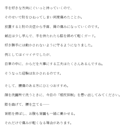
手を好きな方向にぐいっと持っていくので、
そのせいで肘をひねってしまい何度痛めたことか。
放置すると肘の炎症から手首、肩の痛みになっていくのです。
最近は少し学んで、手を持たれたら脇を締めて軽くガード。
好き勝手には動かされないように守るようになりました。
例としてはイマイチでしたが、
日常の中に、からだを大事にする工夫はたくさんあるんですね。
そうなった経験は生かされるのです。
そして、腰痛のある方にひとつおすすめ。
顔を洗面所で洗うときに、今日の「相反抑制」を思い出してみてください。
膝を曲げて、腰を立てる——
背筋を伸ばし、お腹も背面も一緒に働かせる。
それだけで痛みが軽くなる場合があります。