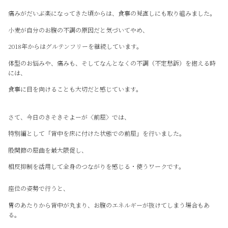
痛みがだいぶ楽になってきた頃からは、食事の見直しにも取り組みました。
小麦が自分のお腹の不調の原因だと気づいてやめ、
2018年からはグルテンフリーを継続しています。
体型のお悩みや、痛みも、そしてなんとなくの不調（不定愁訴）を抱える時
には、
食事に目を向けることも大切だと感じています。
さて、今日のきそきそよーが〈前屈〉では、
特別編として「背中を床に付けた状態での前屈」を行いました。
股関節の屈曲を最大限促し、
相反抑制を活用して全身のつながりを感じる・使うワークです。
座位の姿勢で行うと、
胃のあたりから背中が丸まり、お腹のエネルギーが抜けてしまう場合もあ
る。