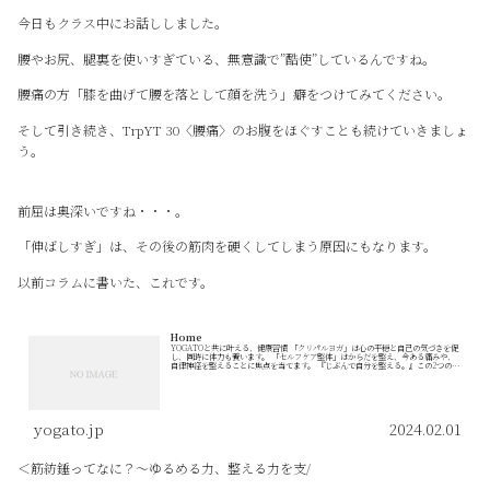
今日もクラス中にお話ししました。
腰やお尻、腿裏を使いすぎている、無意識で”酷使”しているんですね。
腰痛の方「膝を曲げて腰を落として顔を洗う」癖をつけてみてください。
そして引き続き、TrpYT 30〈腰痛〉のお腹をほぐすことも続けていきましょ
う。
前屈は奥深いですね・・・。
「伸ばしすぎ」は、その後の筋肉を硬くしてしまう原因にもなります。
以前コラムに書いた、これです。
Home
YOGATOと共に叶える、健康習慣 「クリパルヨガ」は心の平穏と自己の気づきを促
し、同時に体力も養います。 「セルフケア整体」はからだを整え、今ある痛みや、
自律神経を整えることに焦点を当てます。 『じぶんで自分を整える。』この2つのア
プロー...
yogato.jp
2024.02.01
＜筋紡錘ってなに？～ゆるめる力、整える力を支/