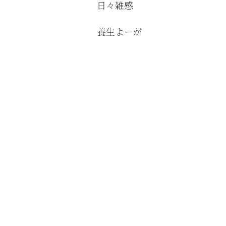
日々雑感
養生よーが