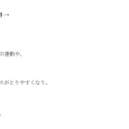
群 →
の連動や、
スがとりやすくなり、
、